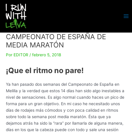
Ir
al
contenido
MA
ME
CAMPEONATO DE ESPAÑA DE
MEDIA MARATÓN
Por
EDITOR
/
febrero 5, 2018
¡Que el ritmo no pare!
Ya han pasado dos semanas del Campeonato de España en
Melilla y la verdad que estos 14 días han sido algo inestables a
nivel de sensaciones. Es algo normal cuando haces un pico de
forma para un gran objetivo. En mi caso he necesitado unos
días de rodajes más cómodos y con poca calidad en ritmos
sobre todo la semana post media maratón. Ésta que ya
dejamos atrás ha sido la “rara” por llamarla de alguna manera,
días en los que la cabeza puede con todo y sale una sesión