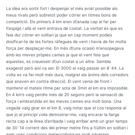
La idea era sortir fort i despenjar el més aviat possible als
meus rivals però sobretot poder córrer en ritmes bons de
competició. Els primers 4 km eren d\’anada cap al far per
l\’espigó i allà el vent entrava de costat. La veritat és que es
feia dur córrer en solitari ja que en cap moment podies
dosificar-te de les fortes ràfegues de vent i havia de fer molta
força per desplaçar-me. En més d\’una ocasió m’ensopegava
amb les meves pròpies cames ja que el vent feia que
aquestes, es creuessin d\’un costat a un altre. Sembla
exagerat però així va ser. El 3000 el vaig passar en 8´44. La
volta es va fer molt més dura, malgrat els ànims dels corredors
que anaven en contra direcció. El vent venia de front i
mantenir el mateix ritme per sota de 3min el km era impossible.
En 4 km’s vaig perdre més de 20 segons però la sensació de
força i embranzida en les meves cames era molt bona. Una
vegada vaig girar en el km 8, vaig notar que el cos responia al
que jo al principi volia demostrar-me, vaig encarar la llarga
recta cap a la línea d’arribada i vaig arribar amb un gran temps
de 30´14 corrent des del primer metre fins a l\’últim en solitari i
amb unes condicions meteorològiques molt adverses.