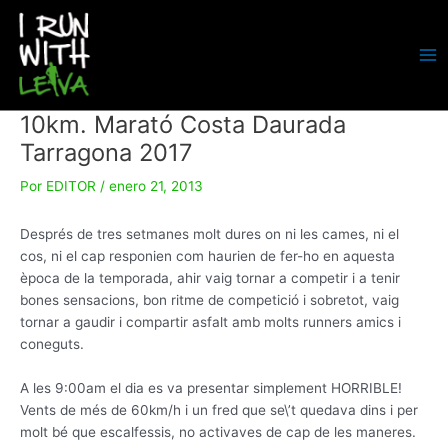
Ir
al
contenido
MA
ME
10km. Marató Costa Daurada
Tarragona 2017
Por
EDITOR
/
enero 21, 2013
Després de tres setmanes molt dures on ni les cames, ni el
cos, ni el cap responien com haurien de fer-ho en aquesta
època de la temporada, ahir vaig tornar a competir i a tenir
bones sensacions, bon ritme de competició i sobretot, vaig
tornar a gaudir i compartir asfalt amb molts runners amics i
coneguts.
A les 9:00am el dia es va presentar simplement HORRIBLE!
Vents de més de 60km/h i un fred que se\’t quedava dins i per
molt bé que escalfessis, no activaves de cap de les maneres.