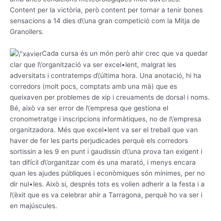
Content per la victòria, però content per tornar a tenir bones
sensacions a 14 dies d\’una gran competició com la Mitja de
Granollers.
Cada cursa és un món però ahir crec que va quedar
clar que l\’organització va ser excel•lent, malgrat les
adversitats i contratemps d\’última hora. Una anotació, hi ha
corredors (molt pocs, comptats amb una mà) que es
queixaven per problemes de xip i creuaments de dorsal i noms.
Bé, això va ser error de l\’empresa que gestiona el
cronometratge i inscripcions informàtiques, no de l\’empresa
organitzadora. Més que excel•lent va ser el treball que van
haver de fer les parts perjudicades perquè els corredors
sortissin a les 9 en punt i gaudissin d\’una prova tan exigent i
tan difícil d\’organitzar com és una marató, i menys encara
quan les ajudes públiques i econòmiques són mínimes, per no
dir nul•les. Això si, després tots es volien adherir a la festa i a
l\’èxit que es va celebrar ahir a Tarragona, perquè ho va ser i
en majúscules.