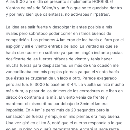
A las 9:00 am el día se presentó simplemente HORRIBLE!
Vientos de más de 60km/h y un frío que se te quedaba dentro
y por muy bien que calentaras, no activabas ni “patrás”.
La idea era salir fuerte y descolgar lo antes posible a mis
rivales pero sobretodo poder correr en ritmos buenos de
competición. Los primeros 4 km eran de ida hacia el faro por el
espigón y allí el viento entraba de lado. La verdad es que se
hacía duro correr en solitario ya que en ningún instante podías
dosificarte de las fuertes ráfagas de viento y tenía hacer
mucha fuerza para desplazarme. En más de una ocasión me
zancadilleaba con mis propias piernas ya que el viento hacía
que éstas se cruzaran de un lado a otro. Parece exagerado
pero así fue. El 3000 lo pasé en 8´44. La vuelta se hizo mucho
más dura, a pesar de los ánimos de los corredores que iban en
dirección contraria a la mía. El viento venía de frente y
mantener el mismo ritmo por debajo de 3min el km era
imposible. En 4 km´s perdí más de 20 segundos pero la
sensación de fuerza y empuje en mis piernas era muy buena.
Una vez giré en el km 8, noté que el cuerpo respondía a lo que
yo en un principio quería demostrarme, encaré la larga recta