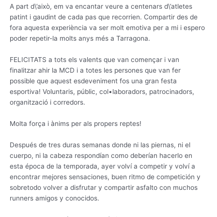
A part d\’això, em va encantar veure a centenars d\’atletes
patint i gaudint de cada pas que recorrien. Compartir des de
fora aquesta experiència va ser molt emotiva per a mi i espero
poder repetir-la molts anys més a Tarragona.
FELICITATS a tots els valents que van començar i van
finalitzar ahir la MCD i a totes les persones que van fer
possible que aquest esdeveniment fos una gran festa
esportiva! Voluntaris, públic, col•laboradors, patrocinadors,
organització i corredors.
Molta força i ànims per als propers reptes!
Después de tres duras semanas donde ni las piernas, ni el
cuerpo, ni la cabeza respondían como deberían hacerlo en
esta época de la temporada, ayer volví a competir y volví a
encontrar mejores sensaciones, buen ritmo de competición y
sobretodo volver a disfrutar y compartir asfalto con muchos
runners amigos y conocidos.