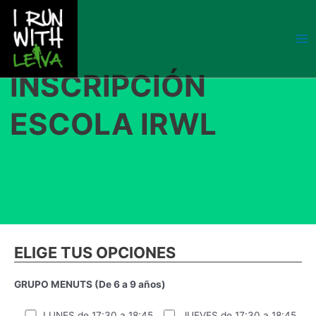
Ir
al
contenido
MA
INSCRIPCIÓN
ME
ESCOLA IRWL
ELIGE TUS OPCIONES
GRUPO MENUTS (De 6 a 9 años)
LUNES de 17:30 a 18:45
JUEVES de 17:30 a 18:45