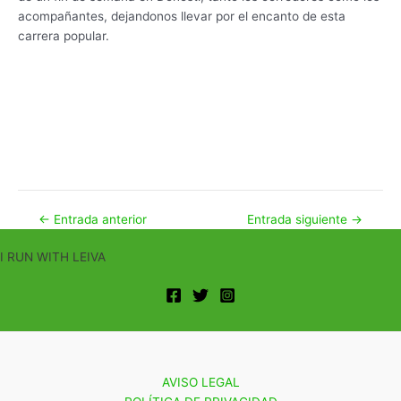
acompañantes, dejandonos llevar por el encanto de esta
carrera popular.
Sin leyenda
Sin leyenda
Sin leyenda
Sin leyenda
Sin leyenda
Sin leyenda
Sin leyenda
Sin leyenda
Navegación
←
Entrada anterior
Entrada siguiente
→
de
I RUN WITH LEIVA
entradas
AVISO LEGAL