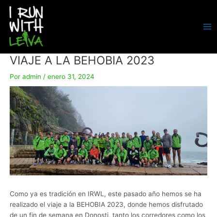
Ir
al
contenido
MA
ME
VIAJE A LA BEHOBIA 2023
Por
admin
/
enero 31, 2024
Como ya es tradición en IRWL, este pasado año hemos se ha
realizado el viaje a la BEHOBIA 2023, donde hemos disfrutado
de un fin de semana en Donosti, tanto los corredores como los