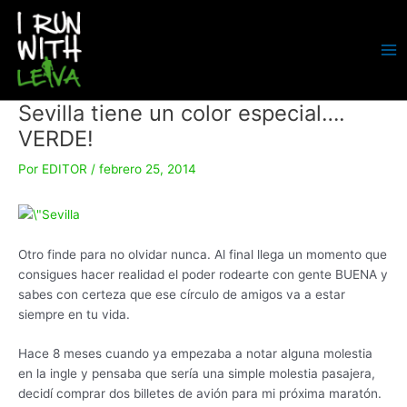
Ir
al
contenido
MA
ME
Sevilla tiene un color especial….
VERDE!
Por
EDITOR
/
febrero 25, 2014
Otro finde para no olvidar nunca. Al final llega un momento que
consigues hacer realidad el poder rodearte con gente BUENA y
sabes con certeza que ese círculo de amigos va a estar
siempre en tu vida.
Hace 8 meses cuando ya empezaba a notar alguna molestia
en la ingle y pensaba que sería una simple molestia pasajera,
decidí comprar dos billetes de avión para mi próxima maratón.