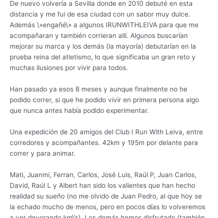
De nuevo volvería a Sevilla donde en 2010 debuté en esta
distancia y me fui de esa ciudad con un sabor muy dulce.
Además \»engañé\» a algunos IRUNWITHLEIVA para que me
acompañaran y también corrieran allí. Algunos buscarían
mejorar su marca y los demás (la mayoría) debutarían en la
prueba reina del atletismo, lo que significaba un gran reto y
muchas ilusiones por vivir para todos.
Han pasado ya esos 8 meses y aunque finalmente no he
podido correr, si que he podido vivir en primera persona algo
que nunca antes había podido experimentar.
Una expedición de 20 amigos del Club I Run With Leiva, entre
corredores y acompañantes. 42km y 195m por delante para
correr y para animar.
Mati, Juanmi, Ferran, Carlos, José Luis, Raúl P, Juan Carlos,
David, Raúl L y Albert han sido los valientes que han hecho
realidad su sueño (no me olvido de Juan Pedro, al que hoy se
la echado mucho de menos, pero en pocos días lo volveremos
a ver devorando km\’s). Los demás hemos disfrutado (también