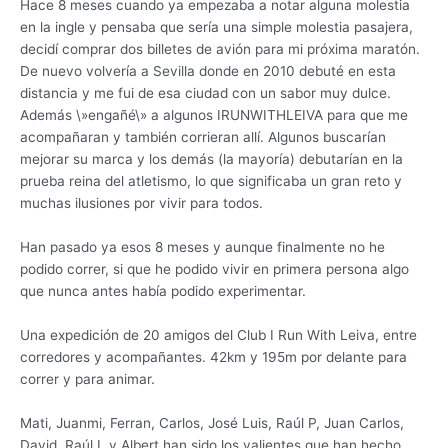
Hace 8 meses cuando ya empezaba a notar alguna molestia
en la ingle y pensaba que sería una simple molestia pasajera,
decidí comprar dos billetes de avión para mi próxima maratón.
De nuevo volvería a Sevilla donde en 2010 debuté en esta
distancia y me fui de esa ciudad con un sabor muy dulce.
Además \»engañé\» a algunos IRUNWITHLEIVA para que me
acompañaran y también corrieran allí. Algunos buscarían
mejorar su marca y los demás (la mayoría) debutarían en la
prueba reina del atletismo, lo que significaba un gran reto y
muchas ilusiones por vivir para todos.
Han pasado ya esos 8 meses y aunque finalmente no he
podido correr, si que he podido vivir en primera persona algo
que nunca antes había podido experimentar.
Una expedición de 20 amigos del Club I Run With Leiva, entre
corredores y acompañantes. 42km y 195m por delante para
correr y para animar.
Mati, Juanmi, Ferran, Carlos, José Luis, Raúl P, Juan Carlos,
David, Raúl L y Albert han sido los valientes que han hecho