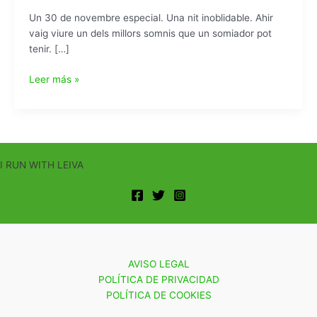
Un 30 de novembre especial. Una nit inoblidable. Ahir
vaig viure un dels millors somnis que un somiador pot
tenir. […]
Festa
Leer más »
Final
de
temporada
IRWL
I RUN WITH LEIVA
AVISO LEGAL
POLÍTICA DE PRIVACIDAD
POLÍTICA DE COOKIES