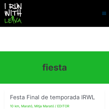
Ir
al
contenido
MA
ME
fiesta
Festa Final de temporada IRWL
10 km
,
Marató
,
Mitja Marató
/
EDITOR