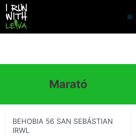
Ir
al
contenido
MA
ME
Marató
BEHOBIA 56 SAN SEBÁSTIAN
IRWL