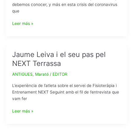
debemos conocer, y más en esta crisis del coronavirus
que
Diferencias
Leer más »
entre
correr
en
cinta
Jaume Leiva i el seu pas pel
y
NEXT Terrassa
el
exterior
ANTIGUES
,
Marató
/
EDITOR
L’experiència de l’atleta sobre el servei de Fisioteràpia i
Entrenament NEXT Seguint amb el fil de l’entrevista que
vam fer
Jaume
Leer más »
Leiva
i
el