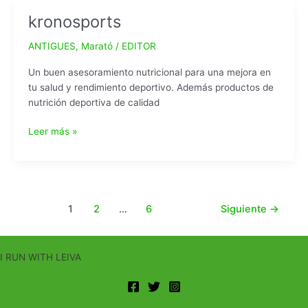
seu
kronosports
pas
pel
ANTIGUES
,
Marató
/
EDITOR
NEXT
Terrassa
Un buen asesoramiento nutricional para una mejora en
tu salud y rendimiento deportivo. Además productos de
nutrición deportiva de calidad
kronosports
Leer más »
Paginación
1
2
…
6
Siguiente
→
de
entradas
I RUN WITH LEIVA