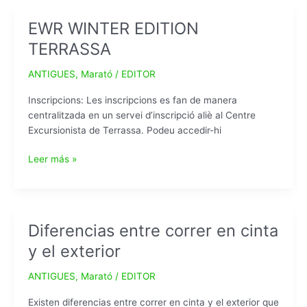
2021
EWR WINTER EDITION
TERRASSA
ANTIGUES
,
Marató
/
EDITOR
Inscripcions: Les inscripcions es fan de manera
centralitzada en un servei d’inscripció aliè al Centre
Excursionista de Terrassa. Podeu accedir-hi
EWR
Leer más »
WINTER
EDITION
TERRASSA
Diferencias entre correr en cinta
y el exterior
ANTIGUES
,
Marató
/
EDITOR
Existen diferencias entre correr en cinta y el exterior que