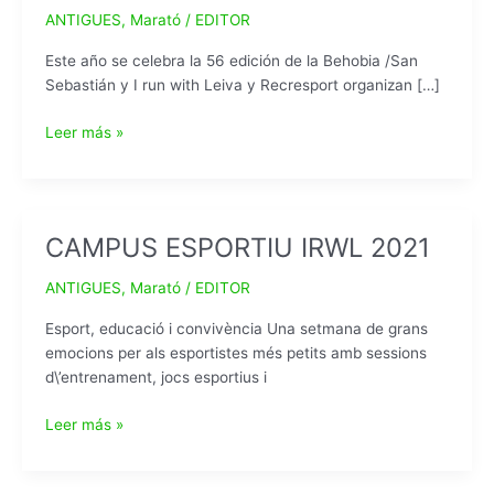
ANTIGUES
,
Marató
/
EDITOR
Este año se celebra la 56 edición de la Behobia /San
Sebastián y I run with Leiva y Recresport organizan […]
BEHOBIA
Leer más »
56
SAN
SEBÁSTIAN
IRWL
CAMPUS ESPORTIU IRWL 2021
ANTIGUES
,
Marató
/
EDITOR
Esport, educació i convivència Una setmana de grans
emocions per als esportistes més petits amb sessions
d\’entrenament, jocs esportius i
CAMPUS
Leer más »
ESPORTIU
IRWL