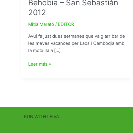
Behobia – San Sebastián
2012
Mitja Marató
/
EDITOR
Avui fa just dues setmanes que vaig arribar de
les meves vacances per Laos i Cambodja amb
la motxilla a […]
Behobia
Leer más »
–
San
Sebastián
2012
I RUN WITH LEIVA